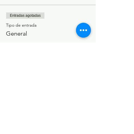
Entradas agotadas
Tipo de entrada
General
Precio
0 COP
Este evento está agotado
Calle 61 #37-44
Barranquilla, COLOMBIA